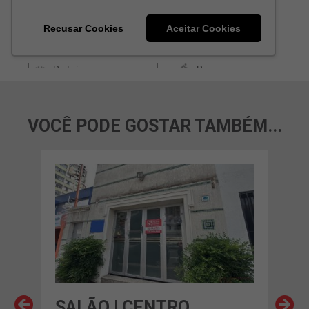
VOCÊ PODE GOSTAR TAMBÉM...
SALÃO | CENTRO
SA