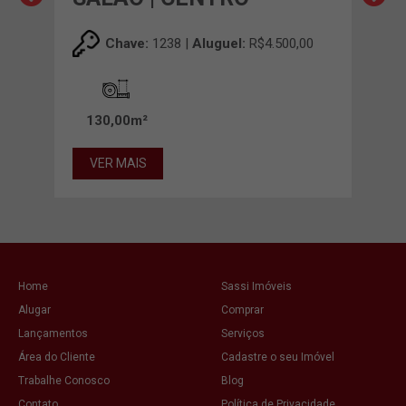
00
Chave:
1238 |
Aluguel:
R$4.500,00
130,00m²
48
VER MAIS
VE
Home
Sassi Imóveis
Alugar
Comprar
Lançamentos
Serviços
Área do Cliente
Cadastre o seu Imóvel
Trabalhe Conosco
Blog
Contato
Política de Privacidade