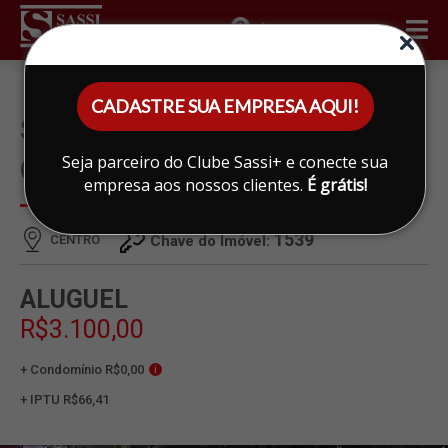
ÁREA DO CLIENTE
CADASTRE SUA EMPRESA AQUI!
SALÃO PARA ALUGAR EM
Seja parceiro do Clube Sassi+ e conecte sua
CENTRO, LIMEIRA
empresa aos nossos clientes.
É grátis!
1539
CENTRO
Chave do Imóvel:
ALUGUEL
R$3.100,00
+ Condomínio R$0,00
i
+ IPTU R$66,41