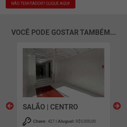
NÃO TEM FIADOR? CLIQUE AQUI!
VOCÊ PODE GOSTAR TAMBÉM...
SALÃO | CENTRO
SA
00
Chave:
427 |
Aluguel:
R$5.000,00