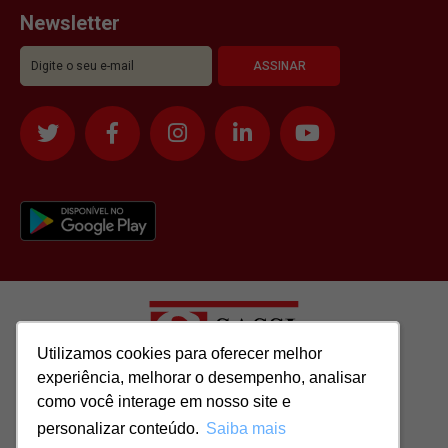
Newsletter
Utilizamos cookies para oferecer melhor
Utilizamos cookies para oferecer melhor
experiência, melhorar o desempenho, analisar
experiência, melhorar o desempenho, analisar
como você interage em nosso site e
como você interage em nosso site e
Todos os direitos reservados para: SASSI IMÓVEIS LTDA | CNPJ:
personalizar conteúdo.
personalizar conteúdo.
Saiba mais
Saiba mais
51.417.293/0001-48 | CRECI: J-04970/1