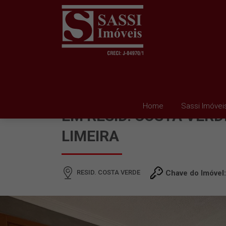
APARTAMENTO PARA 
Home
Sassi Imóvei
EM RESID. COSTA VERD
LIMEIRA
RESID. COSTA VERDE
Chave do Imóvel