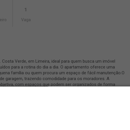
1
eiro
Vaga
. Costa Verde, em Limeira, ideal para quem busca um imóvel
uídos para a rotina do dia a dia. O apartamento oferece uma
quena família ou quem procura um espaço de fácil manutenção.O
a de garagem, trazendo comodidade para os moradores. A
 objetiva, com espaços que podem ser organizados de forma
a de garagem também contribui para mais facilidade e organização
minado, além de teto em laje com acabamento em gesso, este
o, praticidade e boa estrutura para quem procura um imóvel para
Infraestrutura