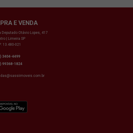
PRA E VENDA
 Deputado Otávio Lopes, 417
tro | Limeira SP
: 13.480-021
9) 3404-4499
9) 99368-1824
ndas@sassiimoveis.com.br