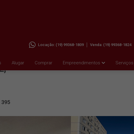
Locação:
(19) 99368-1809
Venda:
(19) 99368-1824
ALUGAR
s
Alugar
Comprar
Empreendimentos
Serviços
E,
395
: