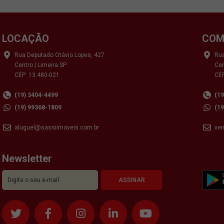
LOCAÇÃO
COM
Rua Deputado Otávio Lopes, 427
Rua
Centro | Limeira SP
Cen
CEP: 13.480-021
CEP
(19) 3404-4499
(1
(19) 99368-1809
(1
aluguel@sassiimoveis.com.br
ve
Newsletter