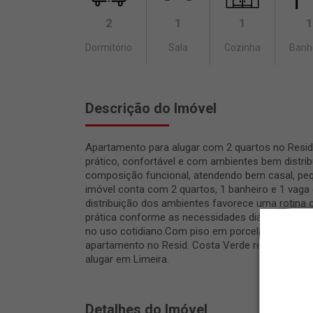
2
1
1
1
Dormitório
Sala
Cozinha
Banh
Descrição do Imóvel
Apartamento para alugar com 2 quartos no Resid
prático, confortável e com ambientes bem distrib
composição funcional, atendendo bem casal, pe
imóvel conta com 2 quartos, 1 banheiro e 1 vag
distribuição dos ambientes favorece uma rotina
prática conforme as necessidades diárias. A vag
no uso cotidiano.Com piso em porcelanato e la
apartamento no Resid. Costa Verde reúne confort
alugar em Limeira.
Detalhes do Imóvel