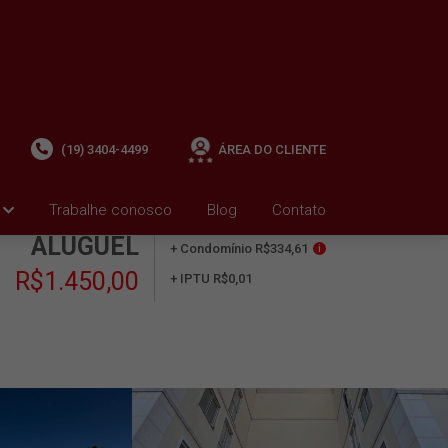
(19) 3404-4499
ÁREA DO CLIENTE
Trabalhe conosco
Blog
Contato
ALUGUEL
+ Condomínio R$334,61
i
R$1.450,00
+ IPTU R$0,01