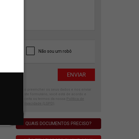
Ao preencher os seus dados e nos enviar
este formulário, você está de acordo e
aceita os termos da nossa
Política de
Privacidade (LGPD)
.
QUAIS DOCUMENTOS PRECISO?