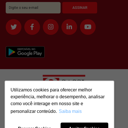
Utilizamos cookies para oferecer melhor
Utilizamos cookies para oferecer melhor
experiência, melhorar o desempenho, analisar
experiência, melhorar o desempenho, analisar
como você interage em nosso site e
como você interage em nosso site e
Todos os direitos reservados para: SASSI IMÓVEIS LTDA | CNPJ:
personalizar conteúdo.
personalizar conteúdo.
Saiba mais
Saiba mais
51.417.293/0001-48 | CRECI: J-04970/1