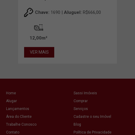
0
Chave:
1690 |
Aluguel:
R$666,00
12,00m²
21
VER MAIS
VE
Home
Sassi Imóveis
Alugar
Comprar
Lançamentos
Serviços
Área do Cliente
Cadastre o seu Imóvel
Trabalhe Conosco
Blog
Contato
Política de Privacidade