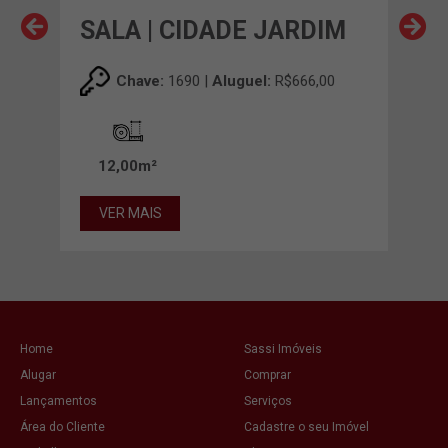
IM
SALA | CIDADE JARDIM
SAL
,00
Chave:
1690 |
Aluguel:
R$666,00
12,00m²
52
VER MAIS
VE
Home
Sassi Imóveis
Alugar
Comprar
Lançamentos
Serviços
Área do Cliente
Cadastre o seu Imóvel