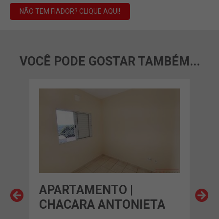
NÃO TEM FIADOR? CLIQUE AQUI!
VOCÊ PODE GOSTAR TAMBÉM...
EM 
APARTAMENTO |
AP
A
CHACARA ANTONIETA
CH