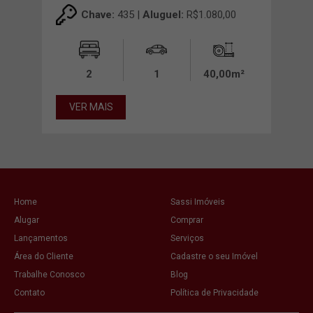
00
Chave:
435 |
Aluguel:
R$1.080,00
2
1
40,00m²
VER MAIS
VE
Home
Sassi Imóveis
Alugar
Comprar
Lançamentos
Serviços
Área do Cliente
Cadastre o seu Imóvel
Trabalhe Conosco
Blog
Contato
Política de Privacidade