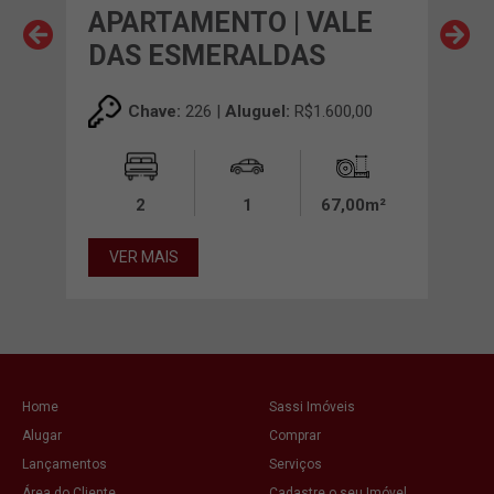
E
APARTAMENTO | VALE
AP
DAS ESMERALDAS
DA
,00
Chave:
226 |
Aluguel:
R$1.600,00
2
1
67,00m²
VER MAIS
VE
Home
Sassi Imóveis
Alugar
Comprar
Lançamentos
Serviços
Área do Cliente
Cadastre o seu Imóvel