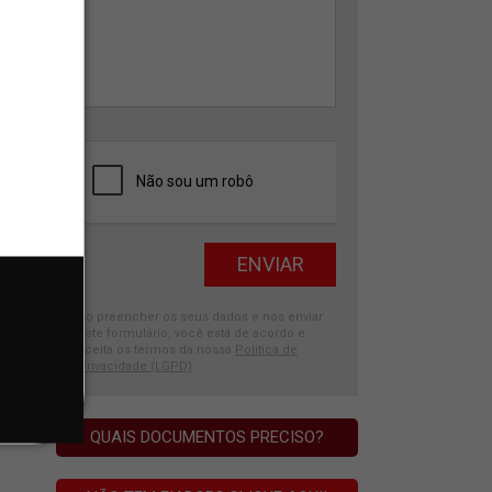
Ao preencher os seus dados e nos enviar
este formulário, você está de acordo e
aceita os termos da nossa
Política de
Privacidade (LGPD)
.
QUAIS DOCUMENTOS PRECISO?