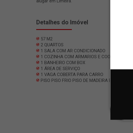
alugar em Limeira.
Detalhes do Imóvel
57 M2
2 QUARTOS
1 SALA COM AR CONDICIONADO
1 COZINHA COM ARMARIOS E COOKTOP
1 BANHEIRO COM BOX
1 ÁREA DE SERVIÇO
1 VAGA COBERTA PARA CARRO
PISO PISO FRIO PISO DE MADEIRA E GESSO