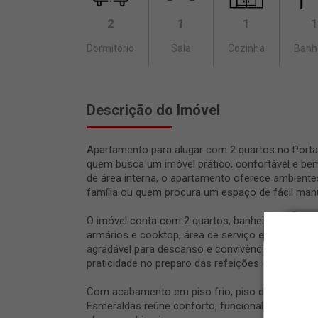
2
1
1
1
Dormitório
Sala
Cozinha
Banh
Descrição do Imóvel
Apartamento para alugar com 2 quartos no Portal
quem busca um imóvel prático, confortável e bem 
de área interna, o apartamento oferece ambiente
família ou quem procura um espaço de fácil man
O imóvel conta com 2 quartos, banheiro social 
armários e cooktop, área de serviço e 1 vaga de
agradável para descanso e convivência, enquanto
praticidade no preparo das refeições e melhor or
Com acabamento em piso frio, piso de madeira e
Esmeraldas reúne conforto, funcionalidade e boa