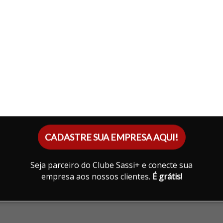
Infraestrutura
PISCINA
PLAYGROUND
QUADRA ESPORTIVA
CHURRASQUEIRA
SALÃO DE FESTAS
ESPAÇO GOURMET
CADASTRE SUA EMPRESA AQUI!
Seja parceiro do Clube Sassi+ e conecte sua
empresa aos nossos clientes.
É grátis!