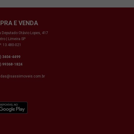
PRA E VENDA
 Deputado Otávio Lopes, 417
tro | Limeira SP
: 13.480-021
9) 3404-4499
9) 99368-1824
ndas@sassiimoveis.com.br