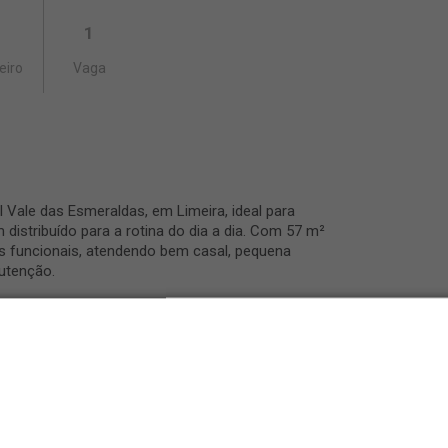
1
eiro
Vaga
 Vale das Esmeraldas, em Limeira, ideal para
distribuído para a rotina do dia a dia. Com 57 m²
s funcionais, atendendo bem casal, pequena
utenção.
com box, sala com ar-condicionado, cozinha com
 garagem. A sala proporciona um ambiente
 a cozinha equipada contribui para mais
ganização dos utensílios.
 gesso, este apartamento no Portal Vale das
 estrutura para quem procura um imóvel para