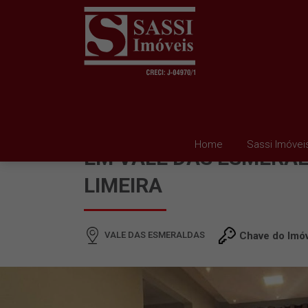
APARTAMENTO PARA 
Home
Sassi Imóvei
EM VALE DAS ESMERAL
LIMEIRA
VALE DAS ESMERALDAS
Chave do Imó