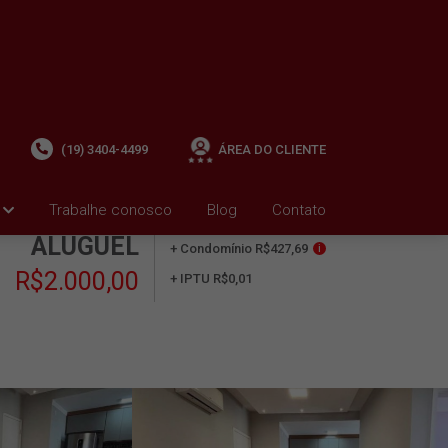
(19) 3404-4499
ÁREA DO CLIENTE
Trabalhe conosco
Blog
Contato
ALUGUEL
+ Condomínio R$427,69
i
R$2.000,00
+ IPTU R$0,01