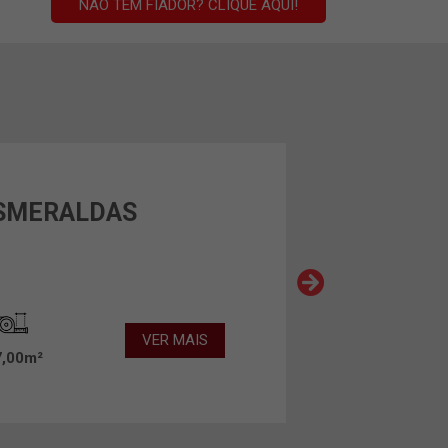
NÃO TEM FIADOR? CLIQUE AQUI!
ESMERALDAS
EM BREVE
VER MAIS
7,00m²