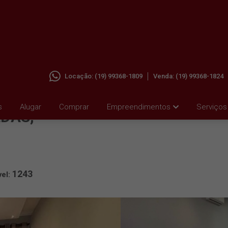
Locação:
(19) 99368-1809
Venda:
(19) 99368-1824
ALUGAR
s
Alugar
Comprar
Empreendimentos
Serviços
DAS,
1243
vel: