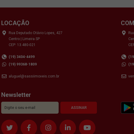
LOCAÇÃO
COM
Rua Deputado Otávio Lopes, 427
Rua
Centro | Limeira SP
Cen
CEP: 13.480-021
CEP
(19) 3404-4499
(1
(19) 99368-1809
(1
aluguel@sassiimoveis.com.br
ve
Newsletter