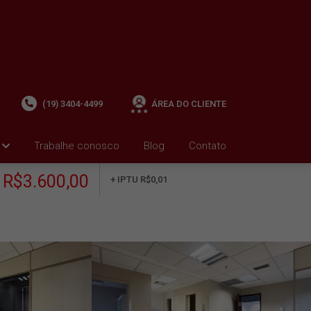
(19) 3404-4499
ÁREA DO CLIENTE
Trabalhe conosco
Blog
Contato
ALUGUEL
+ Condomínio R$2.000,00
i
R$3.600,00
+ IPTU R$0,01