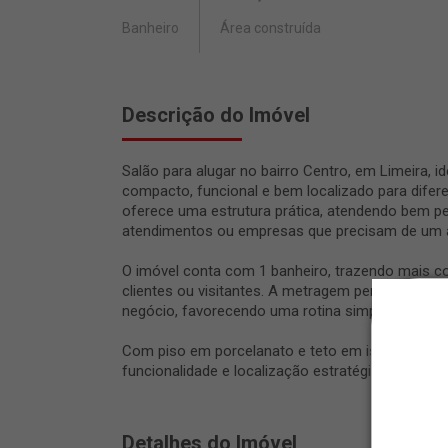
Banheiro
Área construída
Descrição do Imóvel
Salão para alugar no bairro Centro, em Limeira, 
compacto, funcional e bem localizado para difer
oferece uma estrutura prática, atendendo bem p
atendimentos ou empresas que precisam de um am
O imóvel conta com 1 banheiro, trazendo mais c
clientes ou visitantes. A metragem permite orga
negócio, favorecendo uma rotina simples, eficien
Com piso em porcelanato e teto em isopor, este s
funcionalidade e localização estratégica para qu
Detalhes do Imóvel