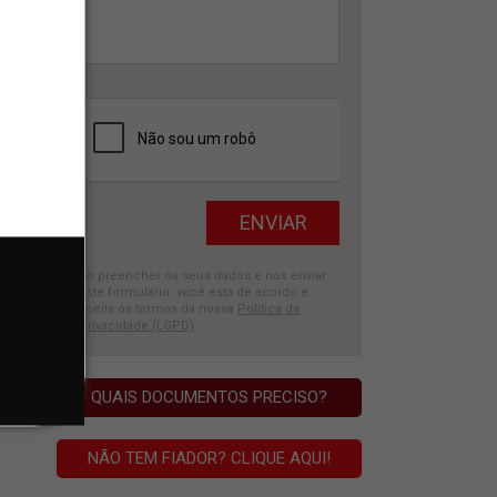
Ao preencher os seus dados e nos enviar
este formulário, você está de acordo e
aceita os termos da nossa
Política de
Privacidade (LGPD)
.
QUAIS DOCUMENTOS PRECISO?
NÃO TEM FIADOR? CLIQUE AQUI!