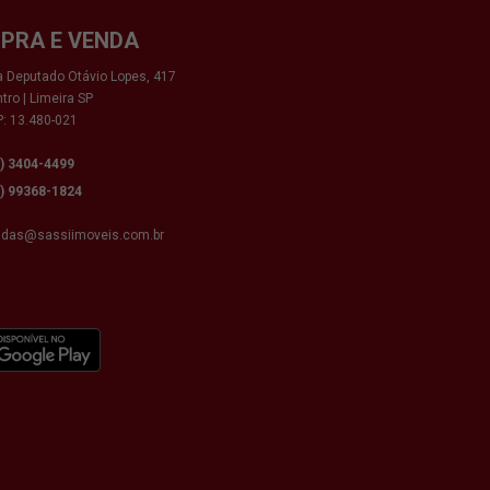
PRA E VENDA
 Deputado Otávio Lopes, 417
tro | Limeira SP
: 13.480-021
9) 3404-4499
9) 99368-1824
ndas@sassiimoveis.com.br