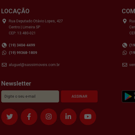
LOCAÇÃO
COM
Rua Deputado Otávio Lopes, 427
Rua
Centro | Limeira SP
Cen
CEP: 13.480-021
CEP
(19) 3404-4499
(1
(19) 99368-1809
(1
aluguel@sassiimoveis.com.br
ve
Newsletter