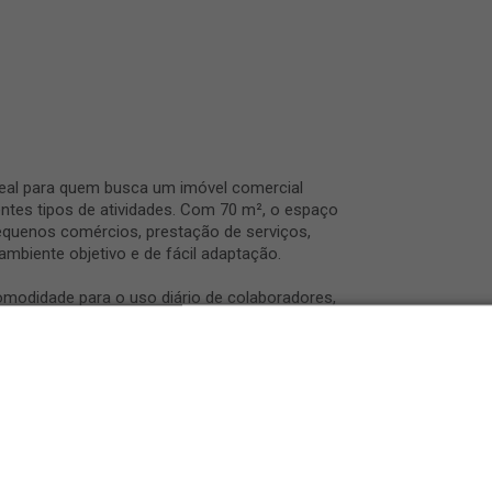
ideal para quem busca um imóvel comercial
entes tipos de atividades. Com 70 m², o espaço
equenos comércios, prestação de serviços,
biente objetivo e de fácil adaptação.
omodidade para o uso diário de colaboradores,
nizar o ambiente conforme a necessidade do
te e de fácil manutenção.
alão no Centro de Limeira reúne praticidade, boa
em procura um imóvel comercial para alugar.
Infraestrutura