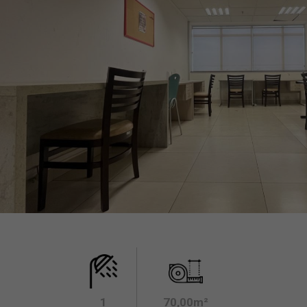
1
70,00m²