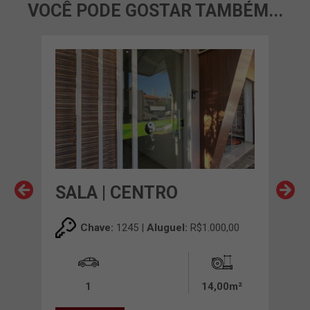
VOCÊ PODE GOSTAR TAMBÉM...
SALA | CENTRO
SA
,00
Chave:
1245 |
Aluguel:
R$1.000,00
1
14,00m²
24