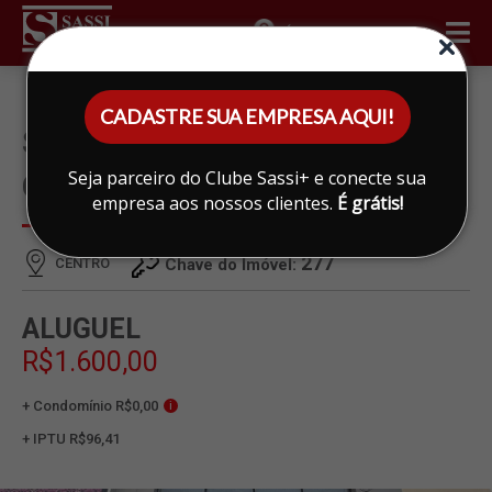
ÁREA DO CLIENTE
CADASTRE SUA EMPRESA AQUI!
SALA PARA ALUGAR EM
Seja parceiro do Clube Sassi+ e conecte sua
CENTRO, LIMEIRA
empresa aos nossos clientes.
É grátis!
277
CENTRO
Chave do Imóvel:
ALUGUEL
R$1.600,00
+ Condomínio R$0,00
i
+ IPTU R$96,41