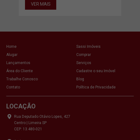
VER MAIS
VE
Home
Sassi Imóveis
Alugar
Comprar
Lançamentos
Serviços
Área do Cliente
Cadastre o seu Imóvel
Trabalhe Conosco
Blog
Contato
Política de Privacidade
LOCAÇÃO
Rua Deputado Otávio Lopes, 427
Centro | Limeira SP
CEP: 13.480-021