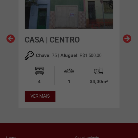
CASA | CENTRO
CA
,00
Chave:
75 |
Aluguel:
R$1.500,00
00m²
4
1
34,00m²
VER MAIS
VE
Home
Sassi Imóveis