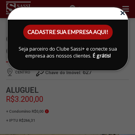
ÁREA DO CLIENTE
CADASTRE SUA EMPRESA AQUI!
CASA PARA ALUGAR EM
Seja parceiro do Clube Sassi+ e conecte sua
CENTRO, LIMEIRA
empresa aos nossos clientes.
É grátis!
627
CENTRO
Chave do Imóvel:
ALUGUEL
R$3.200,00
+ Condomínio R$0,00
i
+ IPTU R$266,31