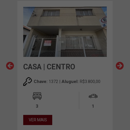
CASA | CENTRO
CA
00
Chave:
1372 |
Aluguel:
R$3.800,00
3
1
VER MAIS
VE