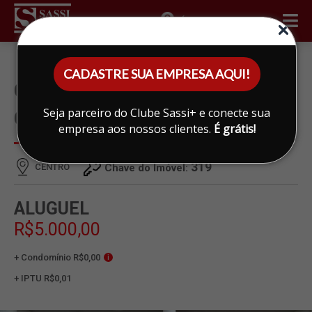
ÁREA DO CLIENTE
CADASTRE SUA EMPRESA AQUI!
CASA PARA ALUGAR EM
Seja parceiro do Clube Sassi+ e conecte sua
CENTRO, LIMEIRA
empresa aos nossos clientes.
É grátis!
319
CENTRO
Chave do Imóvel:
ALUGUEL
R$5.000,00
+ Condomínio R$0,00
i
+ IPTU R$0,01