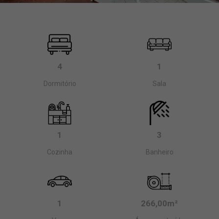
4
1
Dormitório
Sala
1
3
Cozinha
Banheiro
1
266,00m²