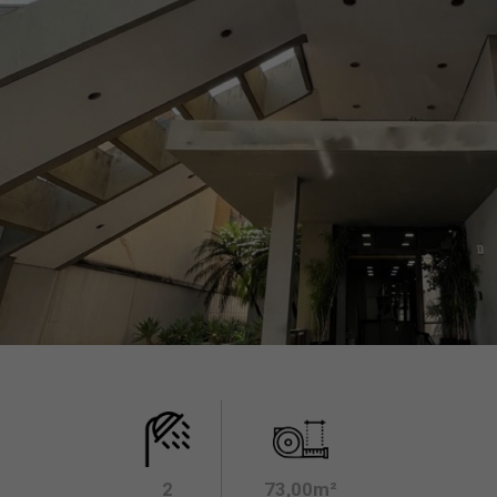
2
73,00m²