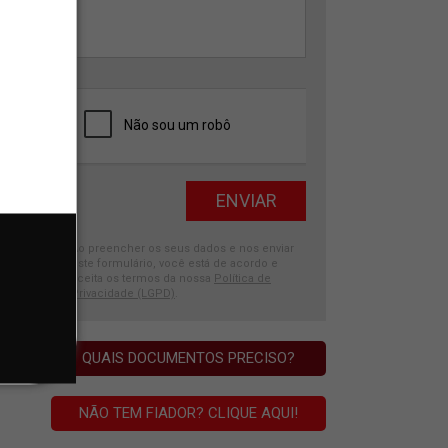
Ao preencher os seus dados e nos enviar
este formulário, você está de acordo e
aceita os termos da nossa
Política de
Privacidade (LGPD)
.
QUAIS DOCUMENTOS PRECISO?
NÃO TEM FIADOR? CLIQUE AQUI!