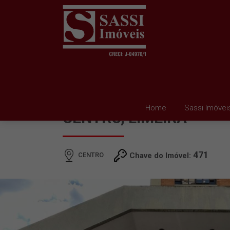
SALA PARA ALUGAR E
Home
Sassi Imóvei
CENTRO, LIMEIRA
471
CENTRO
Chave do Imóvel: