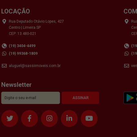
LOCAÇÃO
COM
Rua Deputado Otávio Lopes, 427
Rua
Centro | Limeira SP
Cen
CEP: 13.480-021
CEP
(19) 3404-4499
(1
(19) 99368-1809
(1
aluguel@sassiimoveis.com.br
ve
Newsletter