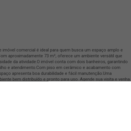
e imóvel comercial é ideal para quem busca um espaço amplo e
. Com aproximadamente 73 m², oferece um ambiente versátil que
idade da atividade.O imóvel conta com dois banheiros, garantindo
rabalho e atendimento.Com piso em cerâmico e acabamento com
 espaço apresenta boa durabilidade e fácil manutenção.Uma
ente bem distribuído e pronto para uso. Agende sua visita e venha
Infraestrutura