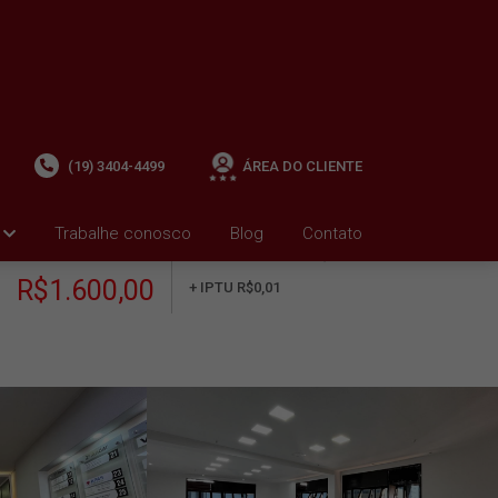
(19) 3404-4499
ÁREA DO CLIENTE
Trabalhe conosco
Blog
Contato
ALUGUEL
+ Condomínio R$969,20
i
R$1.600,00
+ IPTU R$0,01