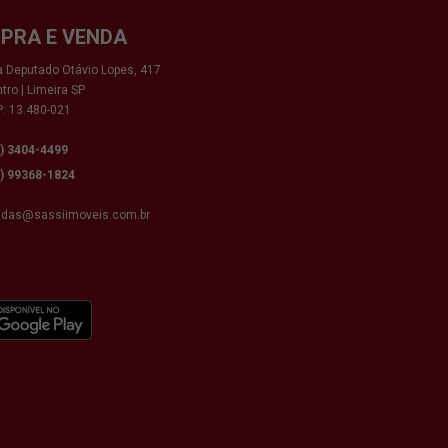
PRA E VENDA
 Deputado Otávio Lopes, 417
tro | Limeira SP
: 13.480-021
9) 3404-4499
9) 99368-1824
ndas@sassiimoveis.com.br