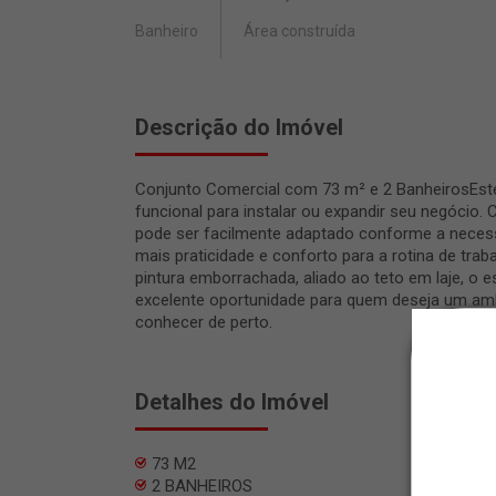
Banheiro
Área construída
Descrição do Imóvel
Conjunto Comercial com 73 m² e 2 BanheirosEst
funcional para instalar ou expandir seu negócio
pode ser facilmente adaptado conforme a necess
mais praticidade e conforto para a rotina de t
pintura emborrachada, aliado ao teto em laje, o
excelente oportunidade para quem deseja um ambi
conhecer de perto.
Detalhes do Imóvel
73 M2
2 BANHEIROS