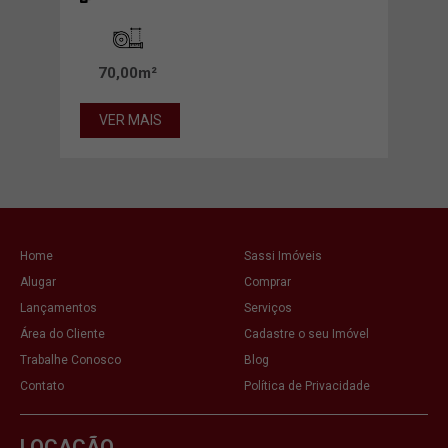
VE
70,00m²
VER MAIS
Home
Sassi Imóveis
Alugar
Comprar
Lançamentos
Serviços
Área do Cliente
Cadastre o seu Imóvel
Trabalhe Conosco
Blog
Contato
Política de Privacidade
LOCAÇÃO