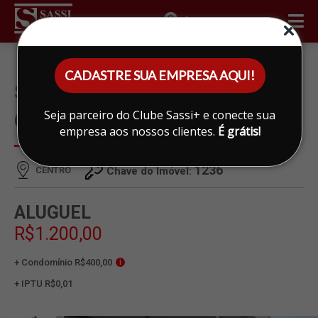
ÁREA DO CLIENTE
CADASTRE SUA EMPRESA AQUI!
SALA PARA ALUGAR EM
Seja parceiro do Clube Sassi+ e conecte sua
CENTRO, LIMEIRA
empresa aos nossos clientes.
É grátis!
1236
CENTRO
Chave do Imóvel:
ALUGUEL
R$1.200,00
+ Condomínio R$400,00
i
+ IPTU R$0,01