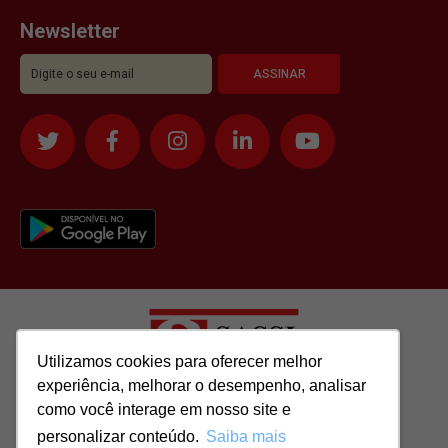
Newsletter
Utilizamos cookies para oferecer melhor
Utilizamos cookies para oferecer melhor
experiência, melhorar o desempenho, analisar
experiência, melhorar o desempenho, analisar
como você interage em nosso site e
como você interage em nosso site e
Todos os direitos reservados para: SASSI IMÓVEIS LTDA | CNPJ:
personalizar conteúdo.
personalizar conteúdo.
Saiba mais
Saiba mais
51.417.293/0001-48 | CRECI: J-04970/1