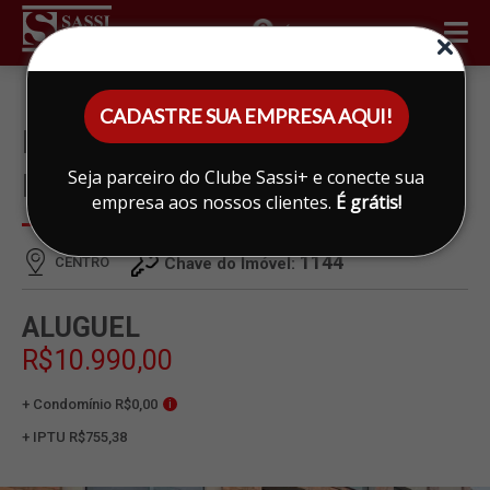
ÁREA DO CLIENTE
CADASTRE SUA EMPRESA AQUI!
BARRACÃO PARA ALUGAR
Seja parceiro do Clube Sassi+ e conecte sua
EM CENTRO, LIMEIRA
empresa aos nossos clientes.
É grátis!
1144
CENTRO
Chave do Imóvel:
ALUGUEL
R$10.990,00
+ Condomínio R$0,00
i
+ IPTU R$755,38