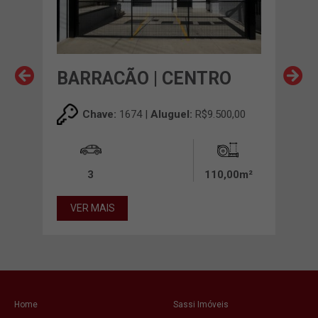
BARRACÃO | CENTRO
BA
,00
Chave:
1674 |
Aluguel:
R$9.500,00
00m²
3
110,00m²
VER MAIS
VE
Home
Sassi Imóveis