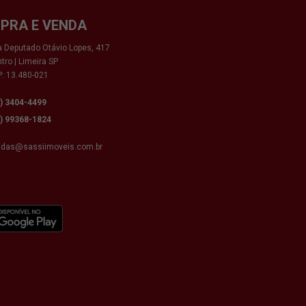
PRA E VENDA
 Deputado Otávio Lopes, 417
tro | Limeira SP
: 13.480-021
9) 3404-4499
9) 99368-1824
ndas@sassiimoveis.com.br