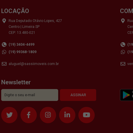
LOCAÇÃO
COM
Rua Deputado Otávio Lopes, 427
Rua
Centro | Limeira SP
Cen
CEP: 13.480-021
CEP
(19) 3404-4499
(1
(19) 99368-1809
(1
aluguel@sassiimoveis.com.br
ve
Newsletter