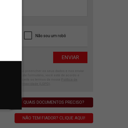
Ao preencher os seus dados e nos enviar
este formulário, você está de acordo e
aceita os termos da nossa
Política de
Privacidade (LGPD)
.
QUAIS DOCUMENTOS PRECISO?
NÃO TEM FIADOR? CLIQUE AQUI!