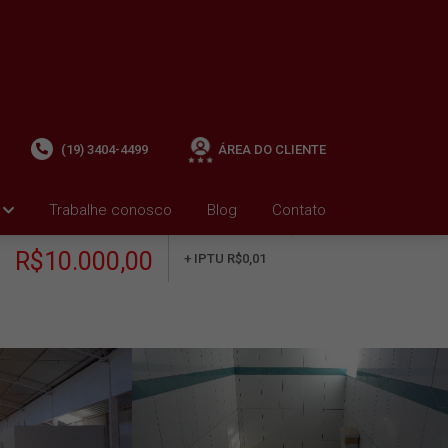
(19) 3404-4499
ÁREA DO CLIENTE
Trabalhe conosco
Blog
Contato
ALUGUEL
+ Condomínio R$0,00
i
R$10.000,00
+ IPTU R$0,01