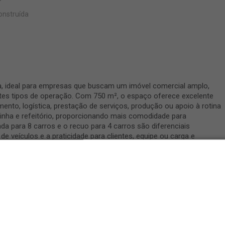
onstruída
ra, ideal para empresas que buscam um imóvel comercial amplo,
ntes tipos de operação. Com 750 m², o espaço oferece excelente
nto, logística, prestação de serviços, produção ou apoio à rotina
inha e refeitório, proporcionando mais comodidade para
da para 8 carros e o recuo para 4 carros são diferenciais
e veículos e a praticidade para clientes, equipe ou carga e
m piso em contrapiso e cobertura de telha galvanizada, este
ade e boa estrutura para quem procura um imóvel comercial para