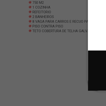
750 M2
1 COZINHA
REFEITORIO
2 BANHEIROS
8 VAGA PARA CARROS E RECUO PARA 4 CAR
PISO CONTRA PISO
TETO COBERTURA DE TELHA GALVANIZADA