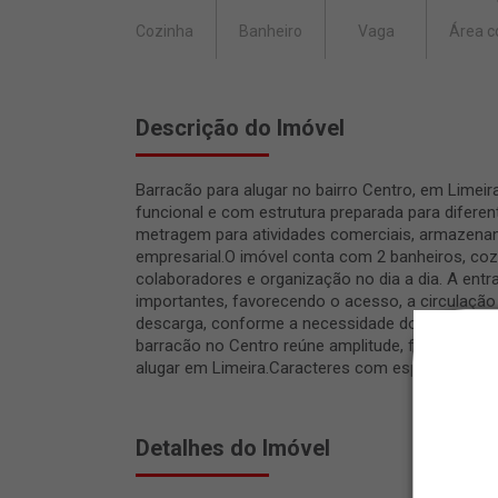
Cozinha
Banheiro
Vaga
Área c
Descrição do Imóvel
Barracão para alugar no bairro Centro, em Limei
funcional e com estrutura preparada para difere
metragem para atividades comerciais, armazename
empresarial.O imóvel conta com 2 banheiros, coz
colaboradores e organização no dia a dia. A entra
importantes, favorecendo o acesso, a circulação d
descarga, conforme a necessidade do negócio.Co
barracão no Centro reúne amplitude, funcionalid
alugar em Limeira.Caracteres com espaços: 895
Detalhes do Imóvel