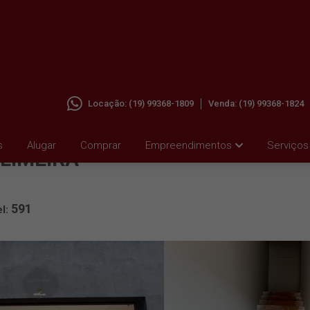
Locação:
(19) 99368-1809
Venda:
(19) 99368-1824
M
s
Alugar
Comprar
Empreendimentos
Serviços
LIMEIRA
591
el: