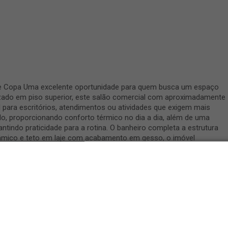
 e Copa Uma excelente oportunidade para quem busca um espaço
izado em piso superior, este salão comercial com aproximadamente
 para escritórios, atendimentos ou atividades que exigem mais
o, proporcionando conforto térmico no dia a dia, além de uma
ntindo praticidade para a rotina. O banheiro completa a estrutura
mico e teto em laje com acabamento em gesso, o imóvel
utenção e com aspecto profissional.Perfeito para quem busca um
eber seu negócio. Agende sua visita e conheça de perto essa