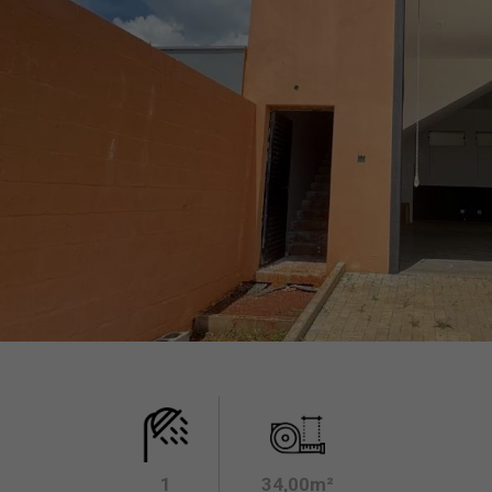
1
34,00m²