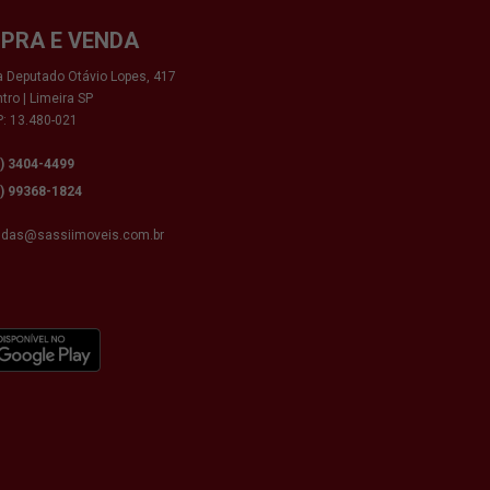
PRA E VENDA
 Deputado Otávio Lopes, 417
tro | Limeira SP
: 13.480-021
9) 3404-4499
9) 99368-1824
ndas@sassiimoveis.com.br