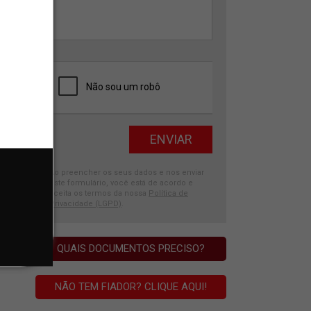
Ao preencher os seus dados e nos enviar
este formulário, você está de acordo e
aceita os termos da nossa
Política de
Privacidade (LGPD)
.
QUAIS DOCUMENTOS PRECISO?
NÃO TEM FIADOR? CLIQUE AQUI!