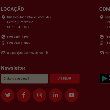
LOCAÇÃO
COM
Rua Deputado Otávio Lopes, 427
Rua
Centro | Limeira SP
Cen
CEP: 13.480-021
CEP
(19) 3404-4499
(1
(19) 99368-1809
(1
aluguel@sassiimoveis.com.br
ve
Newsletter