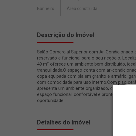
Banheiro
Área construída
Descrição do Imóvel
Salão Comercial Superior com Ar-Condicionado
reservado e funcional para o seu negócio. Local
49 m² oferece um ambiente bem distribuído, ideal
tranquilidade.O espaço conta com ar-condicionad
copa equipada com pia em granito e armário, gara
com comodidade para uso interno.Com piso cerâ
apresenta um ambiente organizado, de fácil man
espaço funcional, confortável e pronto para rec
oportunidade.
Detalhes do Imóvel