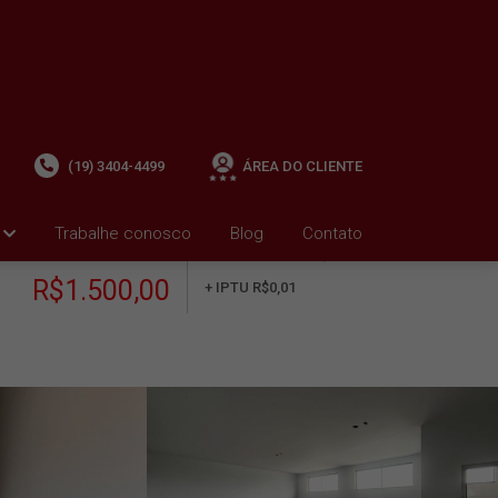
(19) 3404-4499
ÁREA DO CLIENTE
Trabalhe conosco
Blog
Contato
ALUGUEL
+ Condomínio R$0,00
i
R$1.500,00
+ IPTU R$0,01