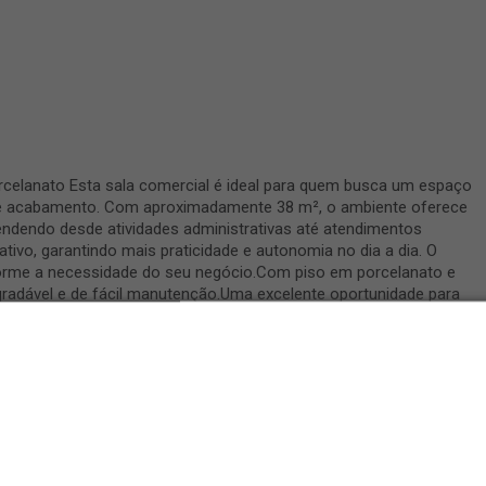
elanato Esta sala comercial é ideal para quem busca um espaço
 de acabamento. Com aproximadamente 38 m², o ambiente oferece
endendo desde atividades administrativas até atendimentos
tivo, garantindo mais praticidade e autonomia no dia a dia. O
nforme a necessidade do seu negócio.Com piso em porcelanato e
gradável e de fácil manutenção.Uma excelente oportunidade para
em um espaço bem estruturado. Agende sua visita e conheça de