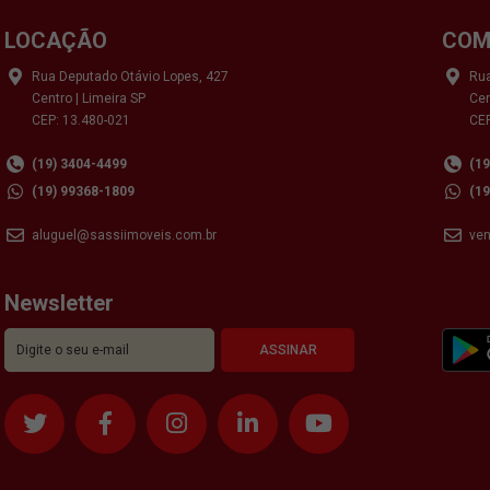
LOCAÇÃO
COM
Rua Deputado Otávio Lopes, 427
Rua
Centro | Limeira SP
Cen
CEP: 13.480-021
CEP
(19) 3404-4499
(1
(19) 99368-1809
(1
aluguel@sassiimoveis.com.br
ve
Newsletter