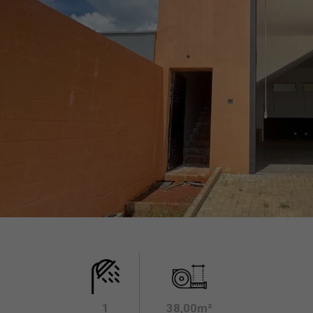
1
38,00m²