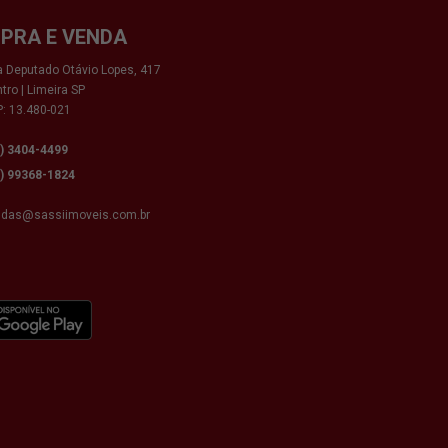
PRA E VENDA
 Deputado Otávio Lopes, 417
tro | Limeira SP
: 13.480-021
9) 3404-4499
9) 99368-1824
ndas@sassiimoveis.com.br