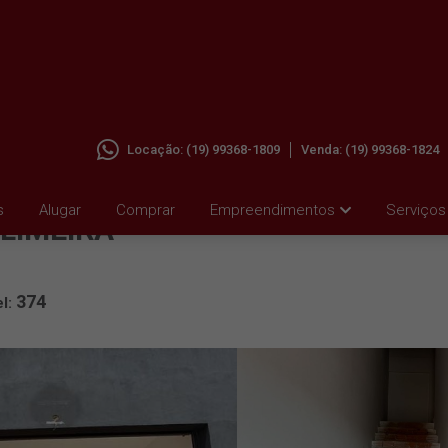
Locação:
(19) 99368-1809
Venda:
(19) 99368-1824
M
s
Alugar
Comprar
Empreendimentos
Serviços
LIMEIRA
374
el: