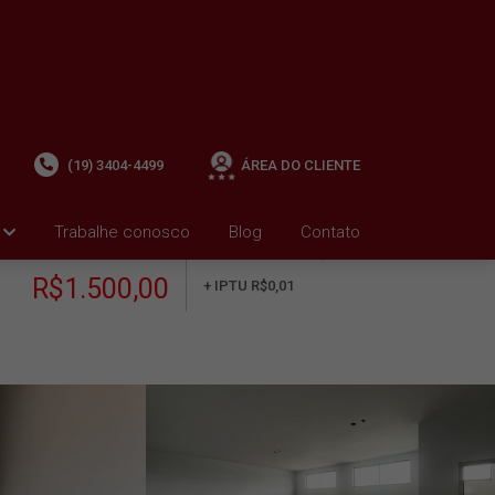
(19) 3404-4499
ÁREA DO CLIENTE
Trabalhe conosco
Blog
Contato
ALUGUEL
+ Condomínio R$0,00
i
R$1.500,00
+ IPTU R$0,01