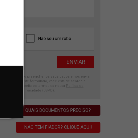
Ao preencher os seus dados e nos enviar
este formulário, você está de acordo e
aceita os termos da nossa
Política de
Privacidade (LGPD)
.
QUAIS DOCUMENTOS PRECISO?
NÃO TEM FIADOR? CLIQUE AQUI!