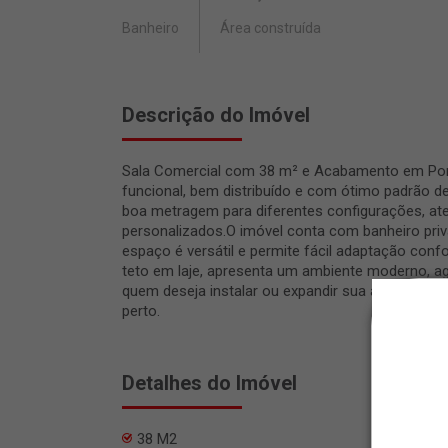
Banheiro
Área construída
Descrição do Imóvel
Sala Comercial com 38 m² e Acabamento em Porc
funcional, bem distribuído e com ótimo padrão
boa metragem para diferentes configurações, at
personalizados.O imóvel conta com banheiro priva
espaço é versátil e permite fácil adaptação co
teto em laje, apresenta um ambiente moderno, a
quem deseja instalar ou expandir sua atividade 
perto.
Detalhes do Imóvel
38 M2