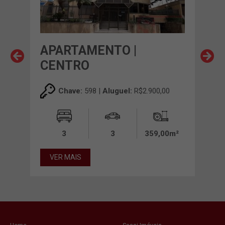
APARTAMENTO |
AP
CENTRO
CE
0,00
Chave:
598 |
Aluguel:
R$2.900,00
00m²
3
3
359,00m²
VER MAIS
VE