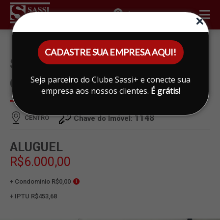
ÁREA DO CLIENTE
CADASTRE SUA EMPRESA AQUI!
SALÃO PARA ALUGAR EM
Seja parceiro do Clube Sassi+ e conecte sua
CENTRO, LIMEIRA
empresa aos nossos clientes.
É grátis!
1148
CENTRO
Chave do Imóvel:
ALUGUEL
R$6.000,00
+ Condomínio R$0,00
i
+ IPTU R$453,68