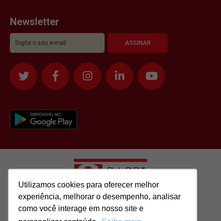
Newsletter
Utilizamos cookies para oferecer melhor
Utilizamos cookies para oferecer melhor
experiência, melhorar o desempenho, analisar
experiência, melhorar o desempenho, analisar
como você interage em nosso site e
como você interage em nosso site e
Todos os direitos reservados para: SASSI IMÓVEIS LTDA | CNPJ: