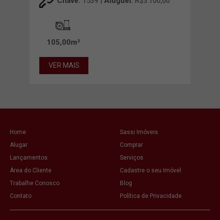
00
Chave:
1539 |
Aluguel:
R$3.100,00
105,00m²
14
VER MAIS
VE
Home
Sassi Imóveis
Alugar
Comprar
Lançamentos
Serviços
Área do Cliente
Cadastre o seu Imóvel
Trabalhe Conosco
Blog
Contato
Política de Privacidade