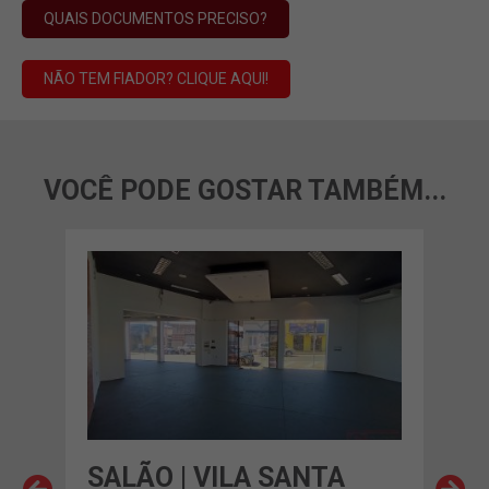
QUAIS DOCUMENTOS PRECISO?
NÃO TEM FIADOR? CLIQUE AQUI!
VOCÊ PODE GOSTAR TAMBÉM...
SALÃO | VILA SANTA
SAL