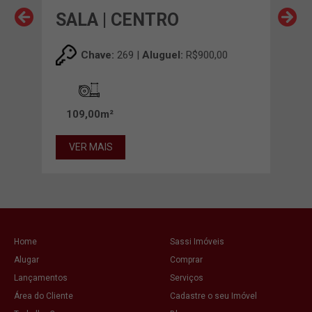
SALA | CENTRO
SA
Chave:
269 |
Aluguel:
R$900,00
109,00m²
VER MAIS
VE
Home
Sassi Imóveis
Alugar
Comprar
Lançamentos
Serviços
Área do Cliente
Cadastre o seu Imóvel