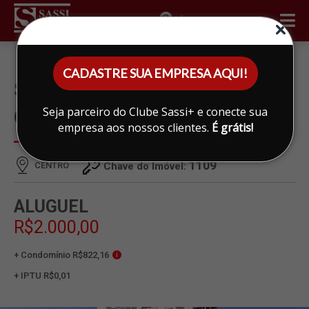
ÁREA DO CLIENTE
CADASTRE SUA EMPRESA AQUI!
SALA PARA ALUGAR EM
Seja parceiro do Clube Sassi+ e conecte sua
CENTRO, LIMEIRA
empresa aos nossos clientes.
É grátis!
1109
CENTRO
Chave do Imóvel:
ALUGUEL
R$2.000,00
+ Condomínio R$822,16
i
+ IPTU R$0,01