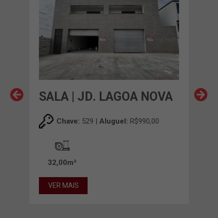
OVA
SALA | JD. LAGOA NOVA
SAL
Chave:
529 |
Aluguel:
R$990,00
32,00m²
40
VER MAIS
VE