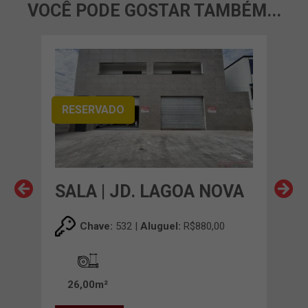
VOCÊ PODE GOSTAR TAMBÉM...
RESERVADO
OVA
SALA | JD. LAGOA NOVA
SAL
Chave:
532 |
Aluguel:
R$880,00
26,00m²
32