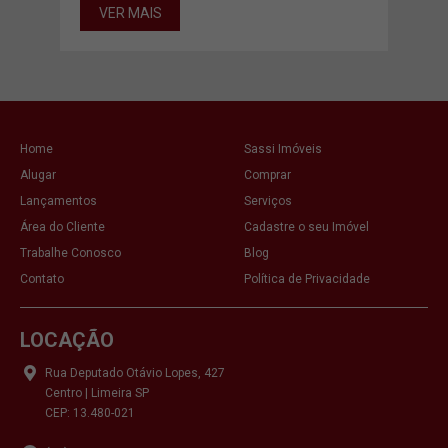
VER MAIS
VE
Home
Sassi Imóveis
Alugar
Comprar
Lançamentos
Serviços
Área do Cliente
Cadastre o seu Imóvel
Trabalhe Conosco
Blog
Contato
Política de Privacidade
LOCAÇÃO
Rua Deputado Otávio Lopes, 427
Centro | Limeira SP
CEP: 13.480-021