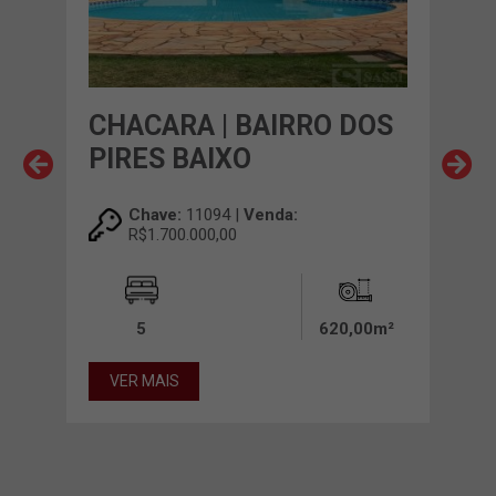
CHACARA | BAIRRO DOS
CH
PIRES BAIXO
EL
Chave:
11094 |
Venda:
R$1.700.000,00
5
620,00m²
0,00m²
VER MAIS
VE