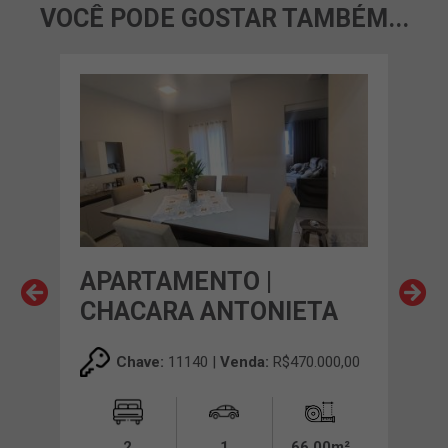
VOCÊ PODE GOSTAR TAMBÉM...
 DO
APARTAMENTO |
AP
CHACARA ANTONIETA
SE
00,00
Chave:
11140 |
Venda:
R$470.000,00
0m²
2
1
66,00m²