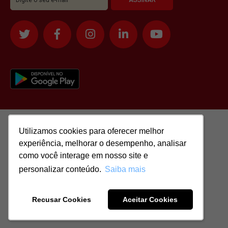
Utilizamos cookies para oferecer melhor
Utilizamos cookies para oferecer melhor
experiência, melhorar o desempenho, analisar
experiência, melhorar o desempenho, analisar
como você interage em nosso site e
como você interage em nosso site e
personalizar conteúdo.
personalizar conteúdo.
Saiba mais
Saiba mais
Todos os direitos reservados para: SASSI IMÓVEIS LTDA | CNPJ:
51.417.293/0001-48 | CRECI: J-04970/1
Recusar Cookies
Recusar Cookies
Aceitar Cookies
Aceitar Cookies