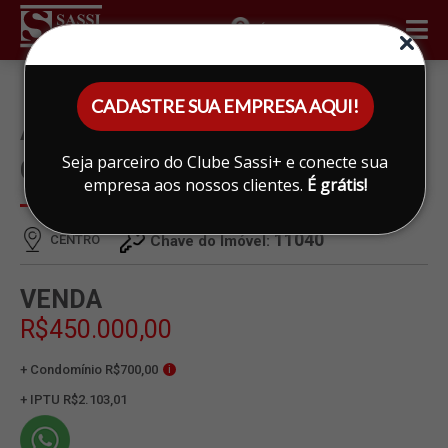
ÁREA DO CLIENTE
CADASTRE SUA EMPRESA AQUI!
APARTAMENTO À VENDA EM
Seja parceiro do Clube Sassi+ e conecte sua
CENTRO, LIMEIRA
empresa aos nossos clientes.
É grátis!
11040
CENTRO
Chave do Imóvel:
VENDA
R$450.000,00
+ Condomínio R$700,00
i
+ IPTU R$2.103,01