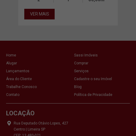
VER MAIS
VE
Home
Sassi Imóveis
Alugar
Comprar
Lançamentos
Serviços
Área do Cliente
Cadastre o seu Imóvel
Trabalhe Conosco
Blog
Contato
Política de Privacidade
LOCAÇÃO
Rua Deputado Otávio Lopes, 427
Centro | Limeira SP
CEP: 13.480-021