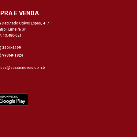
PRA E VENDA
 Deputado Otávio Lopes, 417
tro | Limeira SP
: 13.480-021
9) 3404-4499
9) 99368-1824
ndas@sassiimoveis.com.br