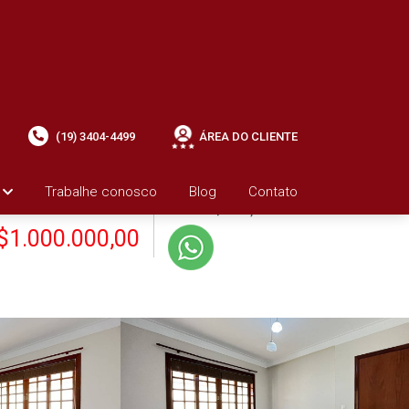
(19) 3404-4499
ÁREA DO CLIENTE
+ Condomínio R$0,00
i
Trabalhe conosco
Blog
Contato
VENDA
+ IPTU R$3.545,27
$1.000.000,00