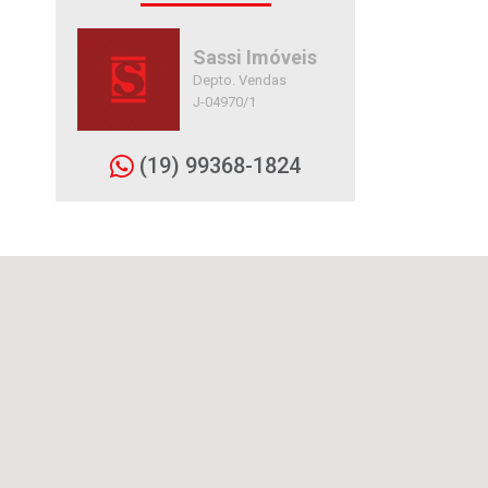
Sassi Imóveis
Depto. Vendas
J-04970/1
(19) 99368-1824