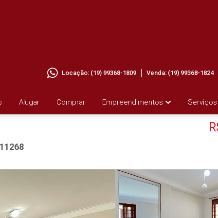
Locação:
(19) 99368-1809
Venda:
(19) 99368-1824
COND.
s
Alugar
Comprar
Empreendimentos
Serviços
R
11268