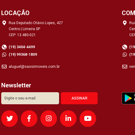
LOCAÇÃO
COM
Rua Deputado Otávio Lopes, 427
Rua
Centro | Limeira SP
Cen
CEP: 13.480-021
CEP
(19) 3404-4499
(1
(19) 99368-1809
(1
aluguel@sassiimoveis.com.br
ve
Newsletter