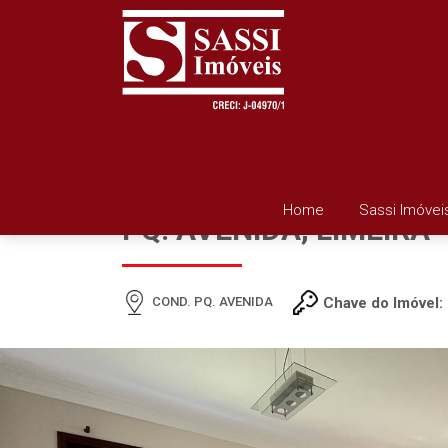
SOBRADO À VENDA EM 
Home
Sassi Imóvei
PQ. AVENIDA, LIMEIRA
COND. PQ. AVENIDA
Chave do Imóvel: