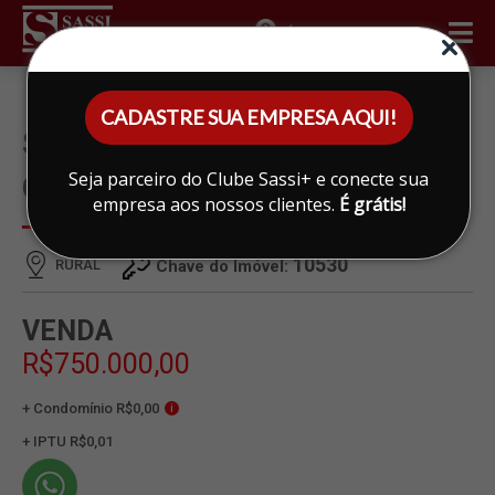
ÁREA DO CLIENTE
CADASTRE SUA EMPRESA AQUI!
SÍTIO À VENDA EM RURAL,
Seja parceiro do Clube Sassi+ e conecte sua
CESÁRIO LANGE
empresa aos nossos clientes.
É grátis!
10530
RURAL
Chave do Imóvel:
VENDA
R$750.000,00
+ Condomínio R$0,00
i
+ IPTU R$0,01