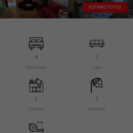
VER MAIS FOTOS
4
2
Dormitório
Sala
2
2
Cozinha
Banheiro