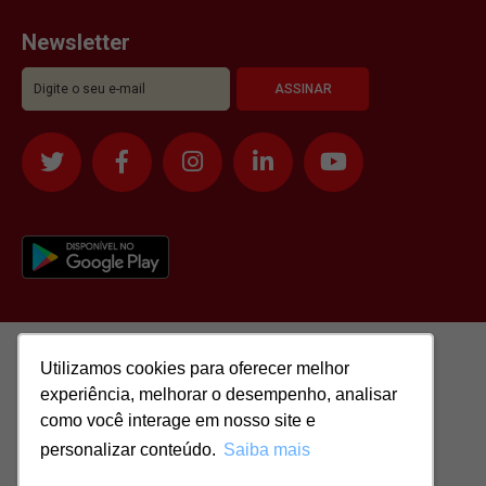
Newsletter
Utilizamos cookies para oferecer melhor
Utilizamos cookies para oferecer melhor
experiência, melhorar o desempenho, analisar
experiência, melhorar o desempenho, analisar
como você interage em nosso site e
como você interage em nosso site e
personalizar conteúdo.
personalizar conteúdo.
Saiba mais
Saiba mais
Todos os direitos reservados para: SASSI IMÓVEIS LTDA | CNPJ: