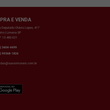
PRA E VENDA
 Deputado Otávio Lopes, 417
tro | Limeira SP
: 13.480-021
9) 3404-4499
9) 99368-1824
ndas@sassiimoveis.com.br