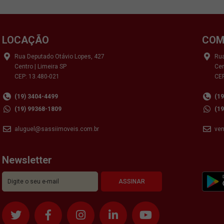
LOCAÇÃO
COM
Rua Deputado Otávio Lopes, 427
Rua
Centro | Limeira SP
Cen
CEP: 13.480-021
CEP
(19) 3404-4499
(1
(19) 99368-1809
(1
aluguel@sassiimoveis.com.br
ve
Newsletter