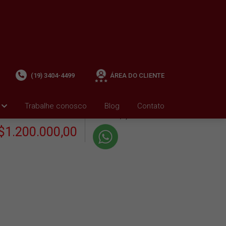
(19) 3404-4499
ÁREA DO CLIENTE
+ Condomínio R$0,00
i
Trabalhe conosco
Blog
Contato
VENDA
+ IPTU R$0,01
$1.200.000,00