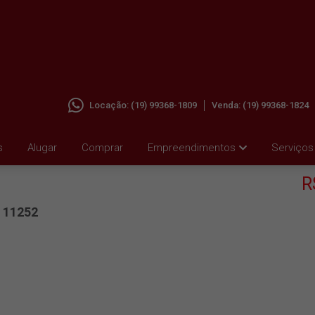
Locação:
(19) 99368-1809
Venda:
(19) 99368-1824
RRO DOS
s
Alugar
Comprar
Empreendimentos
Serviços
R
11252
: