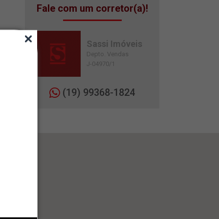
Fale com um corretor(a)!
Sassi Imóveis
Depto. Vendas
J-04970/1
(19) 99368-1824