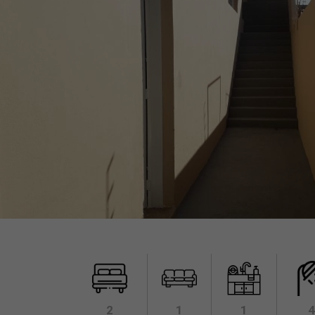
2
1
1
4