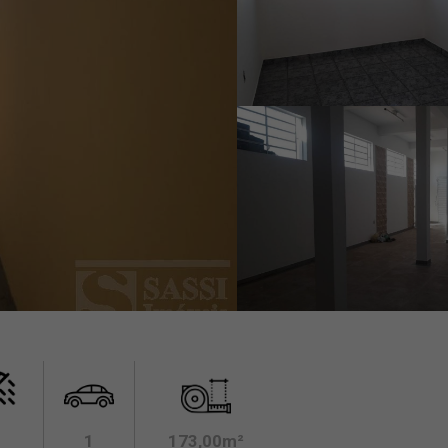
1
173,00m²