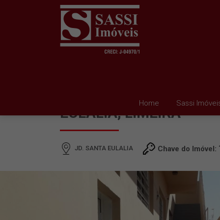
CASA À VENDA EM JD.
Home
Sassi Imóvei
EULALIA, LIMEIRA
JD. SANTA EULALIA
Chave do Imóvel: