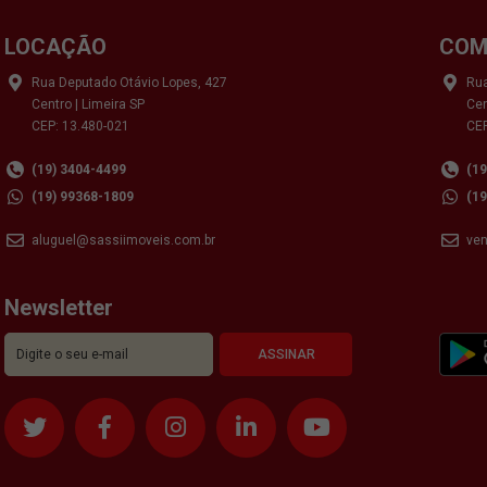
LOCAÇÃO
COM
Rua Deputado Otávio Lopes, 427
Rua
Centro | Limeira SP
Cen
CEP: 13.480-021
CEP
(19) 3404-4499
(1
(19) 99368-1809
(1
aluguel@sassiimoveis.com.br
ve
Newsletter