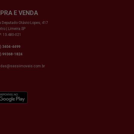
PRA E VENDA
 Deputado Otávio Lopes, 417
tro | Limeira SP
: 13.480-021
9) 3404-4499
9) 99368-1824
ndas@sassiimoveis.com.br