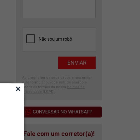
Ao preencher os seus dados e nos enviar
este formulário, você está de acordo e
aceita os termos da nossa
Política de
Privacidade (LGPD)
.
CONVERSAR NO WHATSAPP
Fale com um corretor(a)!