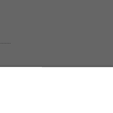
--------