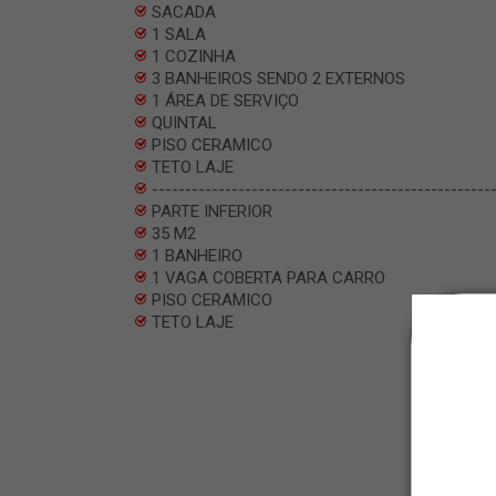
SACADA
1 SALA
1 COZINHA
3 BANHEIROS SENDO 2 EXTERNOS
1 ÁREA DE SERVIÇO
QUINTAL
PISO CERAMICO
TETO LAJE
---------------------------------------------------
PARTE INFERIOR
35 M2
1 BANHEIRO
1 VAGA COBERTA PARA CARRO
PISO CERAMICO
TETO LAJE