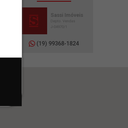
Sassi Imóveis
Depto. Vendas
J-04970/1
(19) 99368-1824