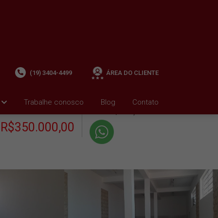
(19) 3404-4499
ÁREA DO CLIENTE
+ Condomínio R$0,00
i
Trabalhe conosco
Blog
Contato
VENDA
+ IPTU R$1.651,99
R$350.000,00