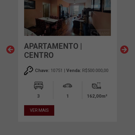
APARTAMENTO |
AP
CENTRO
RO
00,00
Chave:
10751 |
Venda:
R$500.000,00
3
1
162,00m²
VER MAIS
VE