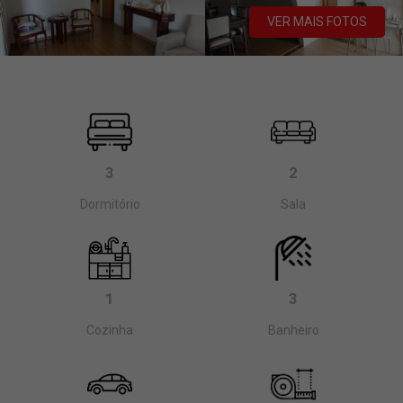
VER MAIS FOTOS
3
2
Dormitório
Sala
1
3
Cozinha
Banheiro