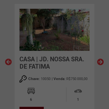
CASA | JD. NOSSA SRA.
CA
DE FATIMA
00,00
Chave:
10050 |
Venda:
R$750.000,00
6
1
VE