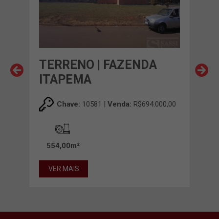
TERRENO | FAZENDA
TE
ITAPEMA
TE
00,00
Chave:
10581 |
Venda:
R$694.000,00
554,00m²
34
VER MAIS
VE