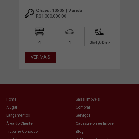
Chave:
10808 |
Venda:
R$1.300.000,00
00m²
4
4
254,00m²
VER MAIS
VE
Home
Sassi Imóveis
Alugar
Comprar
Lançamentos
Serviços
Área do Cliente
Cadastre o seu Imóvel
Trabalhe Conosco
Blog