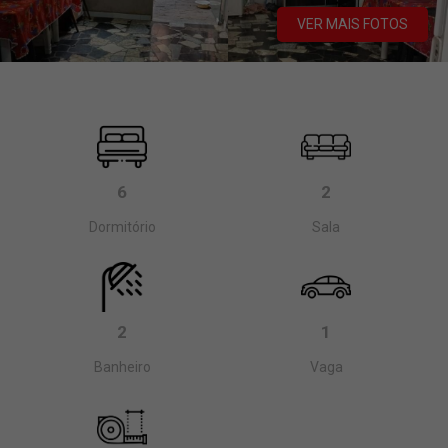
VER MAIS FOTOS
6
2
Dormitório
Sala
2
1
Banheiro
Vaga