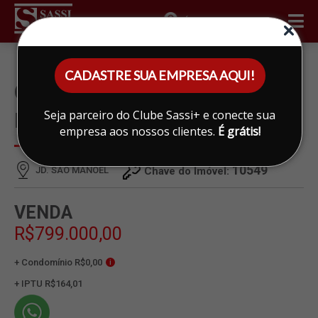
ÁREA DO CLIENTE
CADASTRE SUA EMPRESA AQUI!
CASA À VENDA EM JD. SAO
Seja parceiro do Clube Sassi+ e conecte sua
MANOEL, LIMEIRA
empresa aos nossos clientes.
É grátis!
10549
JD. SAO MANOEL
Chave do Imóvel:
VENDA
R$799.000,00
+ Condomínio R$0,00
i
+ IPTU R$164,01