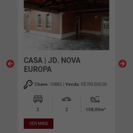
ORA
CASA | JD. NOVA
CAS
EUROPA
MA
00,00
Chave:
10882 |
Venda:
R$700.000,00
00m²
2
2
158,00m²
VER MAIS
VE