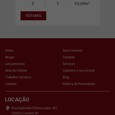
0m²
2
1
52,00m²
VER MAIS
VE
Home
Sassi Imóveis
Alugar
Comprar
Lançamentos
Serviços
Área do Cliente
Cadastre o seu Imóvel
Trabalhe Conosco
Blog
Contato
Política de Privacidade
LOCAÇÃO
Rua Deputado Otávio Lopes, 427
Centro | Limeira SP