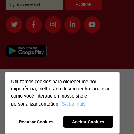
Utilizamos cookies para oferecer melhor
Utilizamos cookies para oferecer melhor
experiência, melhorar o desempenho, analisar
experiência, melhorar o desempenho, analisar
como você interage em nosso site e
como você interage em nosso site e
personalizar conteúdo.
personalizar conteúdo.
Saiba mais
Saiba mais
Todos os direitos reservados para: SASSI IMÓVEIS LTDA | CNPJ:
51.417.293/0001-48 | CRECI: J-04970/1
Recusar Cookies
Recusar Cookies
Aceitar Cookies
Aceitar Cookies