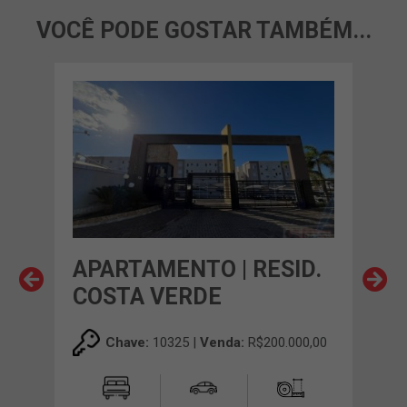
VOCÊ PODE GOSTAR TAMBÉM...
APARTAMENTO | RESID.
AP
COSTA VERDE
MO
00,00
Chave:
10325 |
Venda:
R$200.000,00