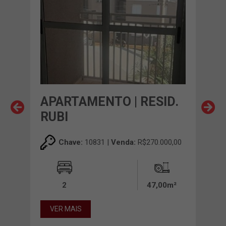
APARTAMENTO | RESID.
AP
RUBI
VI
00,00
Chave:
10831 |
Venda:
R$270.000,00
0m²
2
47,00m²
VER MAIS
VE