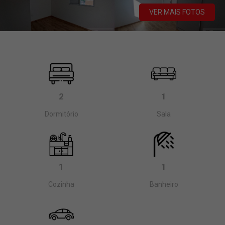
VER MAIS FOTOS
2
1
Dormitório
Sala
1
1
Cozinha
Banheiro