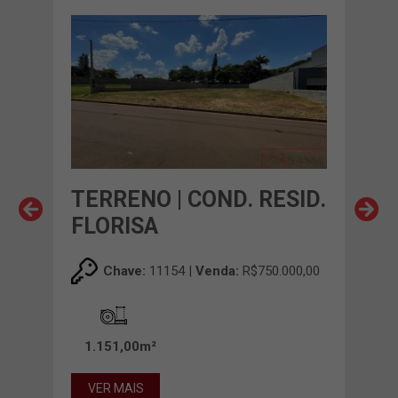
TERRENO | COND. RESID.
TE
TO
FLORISA
BE
00,00
Chave:
11154 |
Venda:
R$750.000,00
1.151,00m²
64
VER MAIS
VE