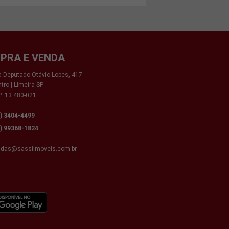
PRA E VENDA
 Deputado Otávio Lopes, 417
tro | Limeira SP
: 13.480-021
9) 3404-4499
9) 99368-1824
ndas@sassiimoveis.com.br