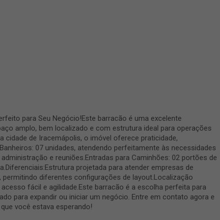
erfeito para Seu Negócio!Este barracão é uma excelente
ço amplo, bem localizado e com estrutura ideal para operações
na cidade de Iracemápolis, o imóvel oferece praticidade,
l:Banheiros: 07 unidades, atendendo perfeitamente às necessidades
a administração e reuniões.Entradas para Caminhões: 02 portões de
ga.Diferenciais:Estrutura projetada para atender empresas de
 permitindo diferentes configurações de layout.Localização
cesso fácil e agilidade.Este barracão é a escolha perfeita para
do para expandir ou iniciar um negócio. Entre em contato agora e
e que você estava esperando!