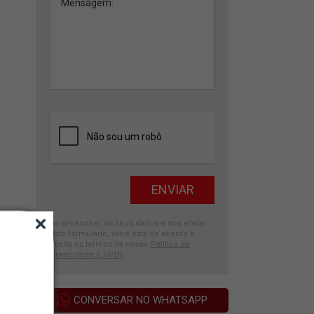
Ao preencher os seus dados e nos enviar
este formulário, você está de acordo e
aceita os termos da nossa
Política de
Privacidade (LGPD)
.
CONVERSAR NO WHATSAPP