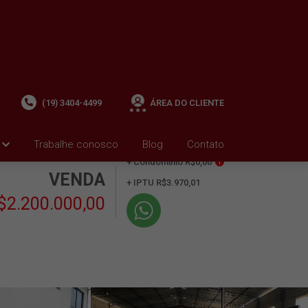
(19) 3404-4499
ÁREA DO CLIENTE
Trabalhe conosco
Blog
Contato
+ Condomínio R$0,00
i
VENDA
+ IPTU R$3.970,01
$2.200.000,00