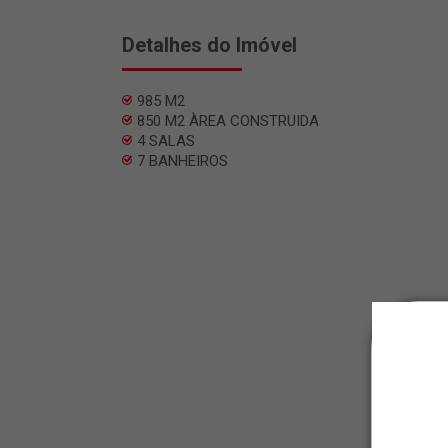
Detalhes do Imóvel
985 M2
850 M2 ÀREA CONSTRUIDA
4 SALAS
7 BANHEIROS