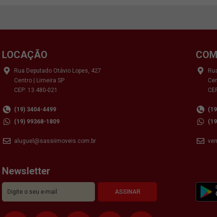
LOCAÇÃO
COM
Rua Deputado Otávio Lopes, 427
Rua
Centro | Limeira SP
Cen
CEP: 13.480-021
CEP
(19) 3404-4499
(1
(19) 99368-1809
(1
aluguel@sassiimoveis.com.br
ve
Newsletter