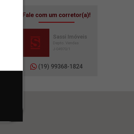
Fale com um corretor(a)!
Sassi Imóveis
Depto. Vendas
J-04970/1
(19) 99368-1824