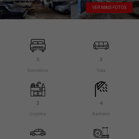
VER MAIS FOTOS
5
3
Dormitório
Sala
3
4
Cozinha
Banheiro