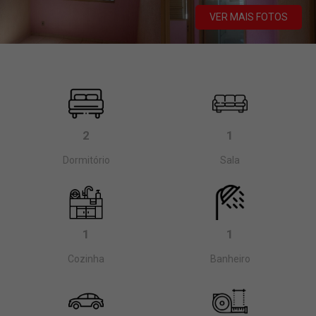
VER MAIS FOTOS
2
1
Dormitório
Sala
1
1
Cozinha
Banheiro