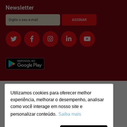
Newsletter
Utilizamos cookies para oferecer melhor
Utilizamos cookies para oferecer melhor
experiência, melhorar o desempenho, analisar
experiência, melhorar o desempenho, analisar
como você interage em nosso site e
como você interage em nosso site e
personalizar conteúdo.
personalizar conteúdo.
Saiba mais
Saiba mais
Todos os direitos reservados para: SASSI IMÓVEIS LTDA | CNPJ:
51.417.293/0001-48 | CRECI: J-04970/1