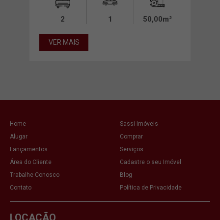
0m²
2
1
50,00m²
VER MAIS
VE
Home
Sassi Imóveis
Alugar
Comprar
Lançamentos
Serviços
Área do Cliente
Cadastre o seu Imóvel
Trabalhe Conosco
Blog
Contato
Política de Privacidade
LOCAÇÃO