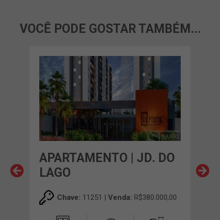
VOCÊ PODE GOSTAR TAMBÉM...
APARTAMENTO | JD. DO
AP
A
LAGO
ES
00,00
Chave:
11251 |
Venda:
R$380.000,00