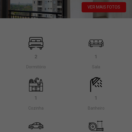
VER MAIS FOTOS
2
1
Dormitório
Sala
1
1
Cozinha
Banheiro