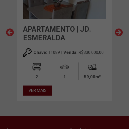
APARTAMENTO | JD.
AP
ESMERALDA
CH
00,00
Chave:
11089 |
Venda:
R$330.000,00
2
1
59,00m²
VER MAIS
VE