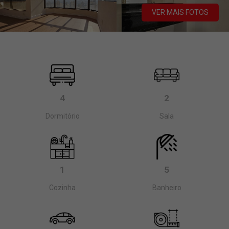
VER MAIS FOTOS
4
2
Dormitório
Sala
1
5
Cozinha
Banheiro