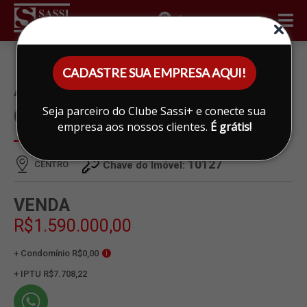
ÁREA DO CLIENTE
CADASTRE SUA EMPRESA AQUI!
APARTAMENTO À VENDA EM
Seja parceiro do Clube Sassi+ e conecte sua
CENTRO, LIMEIRA
empresa aos nossos clientes.
É grátis!
10127
CENTRO
Chave do Imóvel:
VENDA
R$1.590.000,00
+ Condomínio R$0,00
i
+ IPTU R$7.708,22