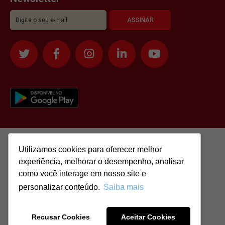
Utilizamos cookies para oferecer melhor
Utilizamos cookies para oferecer melhor
experiência, melhorar o desempenho, analisar
experiência, melhorar o desempenho, analisar
como você interage em nosso site e
como você interage em nosso site e
personalizar conteúdo.
personalizar conteúdo.
Saiba mais
Saiba mais
Todos os direitos reservados para: SASSI IMÓVEIS LTDA | CNPJ:
51.417.293/0001-48 | CRECI: J-04970/1
Recusar Cookies
Recusar Cookies
Aceitar Cookies
Aceitar Cookies