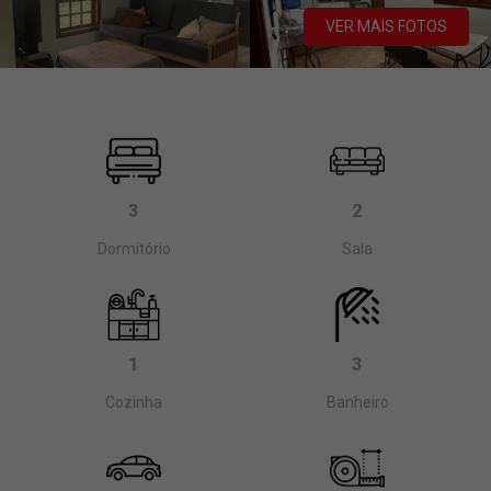
VER MAIS FOTOS
3
2
Dormitório
Sala
1
3
Cozinha
Banheiro