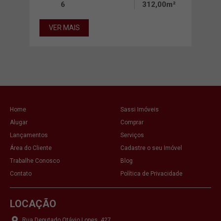
6
312,00m²
00m²
VER MAIS
VE
Home
Sassi Imóveis
Alugar
Comprar
Lançamentos
Serviços
Área do Cliente
Cadastre o seu Imóvel
Trabalhe Conosco
Blog
Contato
Política de Privacidade
LOCAÇÃO
Rua Deputado Otávio Lopes, 427