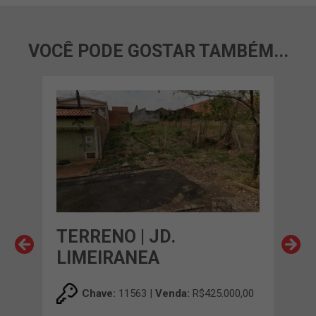
VOCÊ PODE GOSTAR TAMBÉM...
O
TERRENO | JD.
TE
LIMEIRANEA
JA
00,00
Chave:
11563 |
Venda:
R$425.000,00