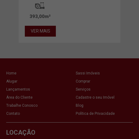
393,00m²
35
VER MAIS
VE
Home
Sassi Imóveis
Alugar
Comprar
Lançamentos
Serviços
Área do Cliente
Cadastre o seu Imóvel
Trabalhe Conosco
Blog
Contato
Política de Privacidade
LOCAÇÃO