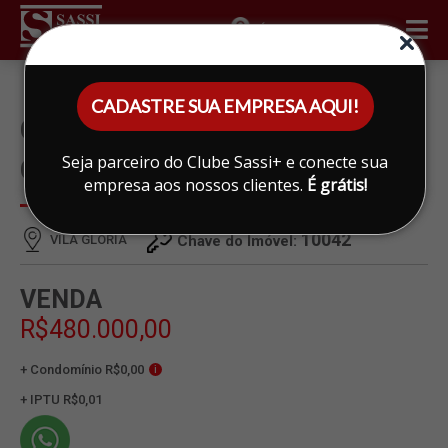
ÁREA DO CLIENTE
CADASTRE SUA EMPRESA AQUI!
CASA À VENDA EM VILA
Seja parceiro do Clube Sassi+ e conecte sua
GLORIA, LIMEIRA
empresa aos nossos clientes.
É grátis!
10042
VILA GLORIA
Chave do Imóvel:
VENDA
R$480.000,00
+ Condomínio R$0,00
i
+ IPTU R$0,01