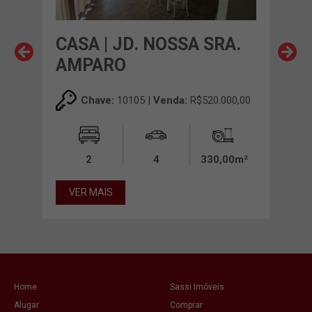
CASA | JD. NOSSA SRA.
CA
AMPARO
00,00
Chave:
10105 |
Venda:
R$520.000,00
00m²
2
4
330,00m²
VE
VER MAIS
Home
Sassi Imóveis
Alugar
Comprar