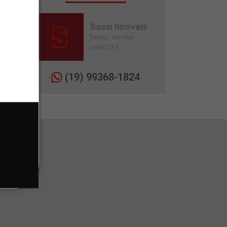
Sassi Imóveis
Depto. Vendas
J-04970/1
(19) 99368-1824