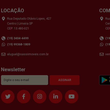
LOCAÇÃO
COM
Rua Deputado Otávio Lopes, 427
Rua
Centro | Limeira SP
Cen
CEP: 13.480-021
CEP
(19) 3404-4499
(1
(19) 99368-1809
(1
aluguel@sassiimoveis.com.br
ve
Newsletter