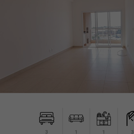
3
1
1
3