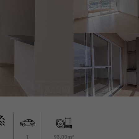
1
93,00m²