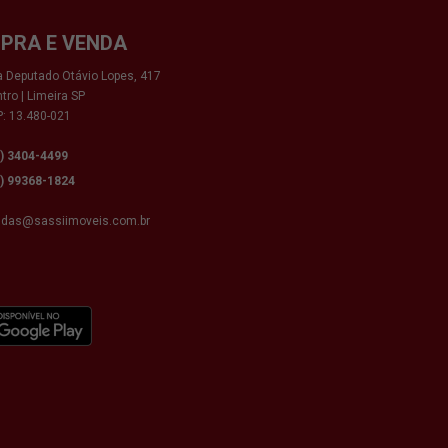
PRA E VENDA
 Deputado Otávio Lopes, 417
tro | Limeira SP
: 13.480-021
9) 3404-4499
9) 99368-1824
ndas@sassiimoveis.com.br