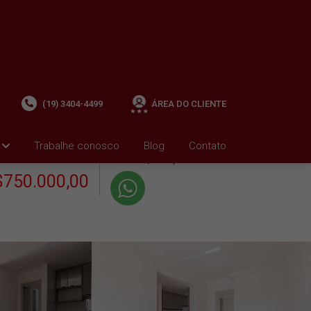
(19) 3404-4499
ÁREA DO CLIENTE
+ Condomínio R$1.317,21
i
Trabalhe conosco
Blog
Contato
VENDA
+ IPTU R$2.972,61
$750.000,00