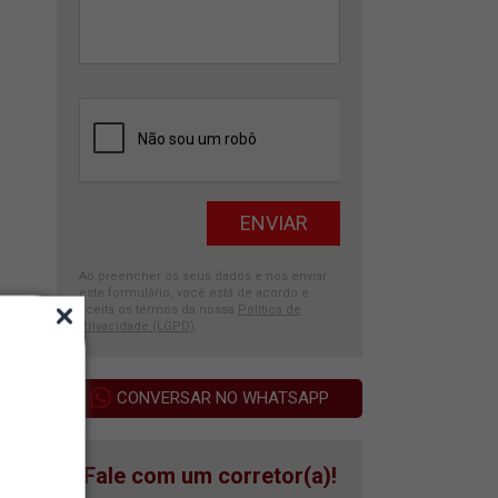
Ao preencher os seus dados e nos enviar
este formulário, você está de acordo e
aceita os termos da nossa
Política de
Privacidade (LGPD)
.
CONVERSAR NO WHATSAPP
Fale com um corretor(a)!