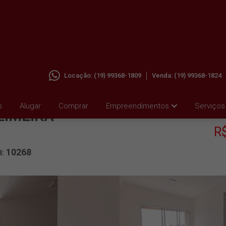
Locação:
(19) 99368-1809
Venda:
(19) 99368-1824
A EM
s
Alugar
Comprar
Empreendimentos
Serviços
LIMEIRA
R
10268
l: