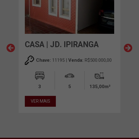
O
CASA | JD. IPIRANGA
CAS
00,00
Chave:
11195 |
Venda:
R$500.000,00
00m²
3
5
135,00m²
12
VER MAIS
VE